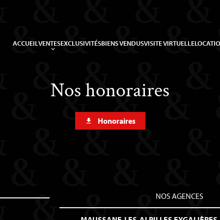
ACCUEIL
VENTES
EXCLUSIVITÉS
BIENS VENDUS
VISITE VIRTUELLE
LOCATIO
Nos honoraires
Honoraires
NOS AGENCES
MAUSSANE-LES-ALPILLES
EYGALIÈRES