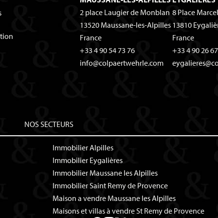
2 place Laugier de Monblan
8 Place Marce
s
13520
Maussane-les-Alpilles
13810
Eygaliè
tion
France
France
+33 4 90 54 73 76
+33 4 90 26 67
info@colpaertwehrle.com
eygalieres@c
NOS SECTEURS
Immobilier Alpilles
Immobilier Eygalières
Immobilier Maussane les Alpilles
Immobilier Saint Remy de Provence
Maison a vendre Maussane les Alpilles
Maisons et villas à vendre St Remy de Provence