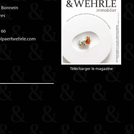
l Bonnein
res
 66
olpaertwehrle.com
Télécharger le magazine