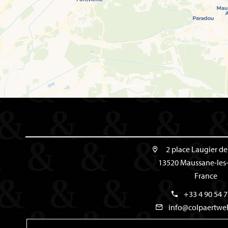
2 place Laugier d
13520 Maussane-les-
France
+33 4 90 54 7
info@colpaertwe