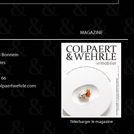
MAGAZINE
l Bonnein
res
 66
olpaertwehrle.com
Télécharger le magazine