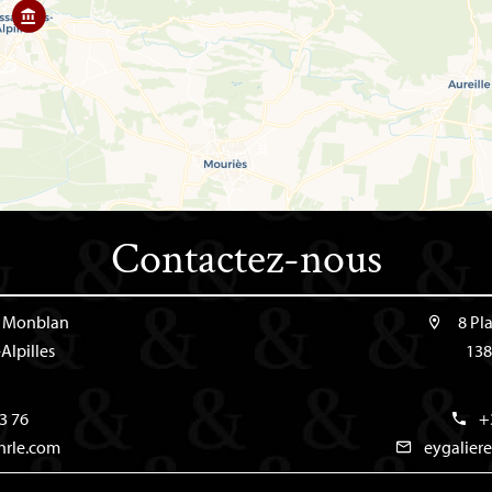
Contactez-nous
e Monblan
8 Pl
Alpilles
138
3 76
+
hrle.com
eygalier