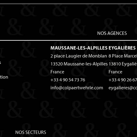
NOS AGENCES
MAUSSANE-LES-ALPILLES
EYGALIÈRES
2 place Laugier de Monblan
8 Place Marce
s
13520
Maussane-les-Alpilles
13810
Eygaliè
France
France
tion
+33 4 90 54 73 76
+33 4 90 26 67
info@colpaertwehrle.com
eygalieres@c
NOS SECTEURS