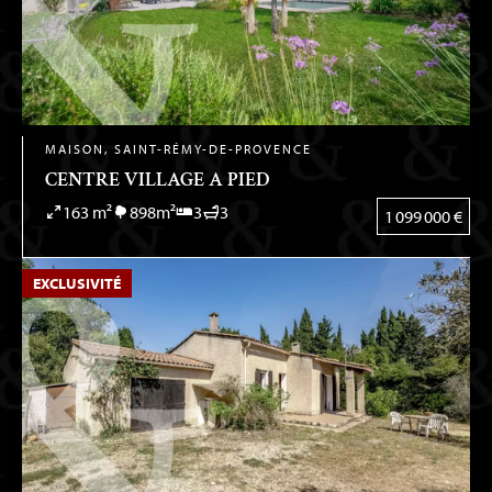
MAISON, SAINT-RÉMY-DE-PROVENCE
CENTRE VILLAGE A PIED
163 m²
898m²
3
3
1 099 000 €
EXCLUSIVITÉ