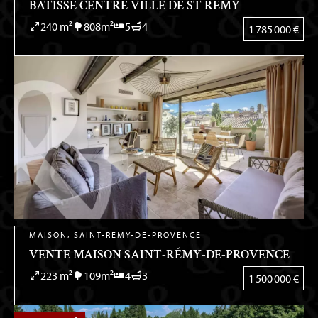
BÂTISSE CENTRE VILLE DE ST RÉMY
240 m²
808m²
5
4
1 785 000 €
MAISON, SAINT-RÉMY-DE-PROVENCE
VENTE MAISON SAINT-RÉMY-DE-PROVENCE
223 m²
109m²
4
3
1 500 000 €