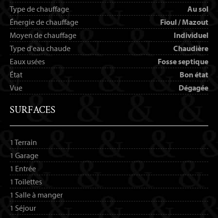
Type de chauffage
Au sol
Énergie de chauffage
Fioul / Mazout
Moyen de chauffage
Individuel
Type d'eau chaude
Chaudière
Eaux usées
Fosse septique
État
Bon état
Vue
Dégagée
SURFACES
1 Terrain
1 Garage
1 Entrée
1 Toilettes
1 Salle à manger
1 Séjour