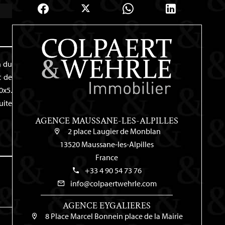
n du
t de
0x5.
uite
AGENCE MAUSSANE-LES-ALPILLES
2 place Laugier de Monblan
13520 Maussane-les-Alpilles
France
+33 4 90 54 73 76
info@colpaertwehrle.com
AGENCE EYGALIERES
8 Place Marcel Bonnein place de la Mairie