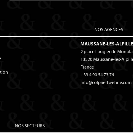
NOS AGENCES
MAUSSANE-LES-ALPILL
2 place Laugier de Monbl
s
13520
Maussane-les-Alpill
France
tion
+33 4 90 54 73 76
info@colpaertwehrle.com
NOS SECTEURS