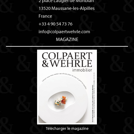
2 place Laugier de Monblan
13520
Maussane-les-Alpilles
France
+33 4 90 54 73 76
info@colpaertwehrle.com
MAGAZINE
Télécharger le magazine