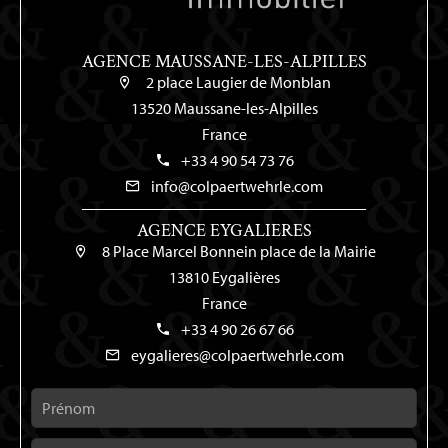
AGENCE MAUSSANE-LES-ALPILLES
2 place Laugier de Monblan
13520 Maussane-les-Alpilles
France
+33 4 90 54 73 76
info@colpaertwehrle.com
AGENCE EYGALIERES
8 Place Marcel Bonnein place de la Mairie
13810 Eygalières
France
+33 4 90 26 67 66
eygalieres@colpaertwehrle.com