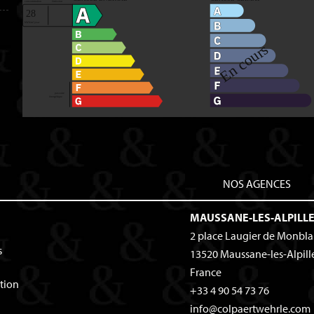
NOS AGENCES
MAUSSANE-LES-ALPILL
2 place Laugier de Monbl
s
13520
Maussane-les-Alpill
France
tion
+33 4 90 54 73 76
info@colpaertwehrle.com