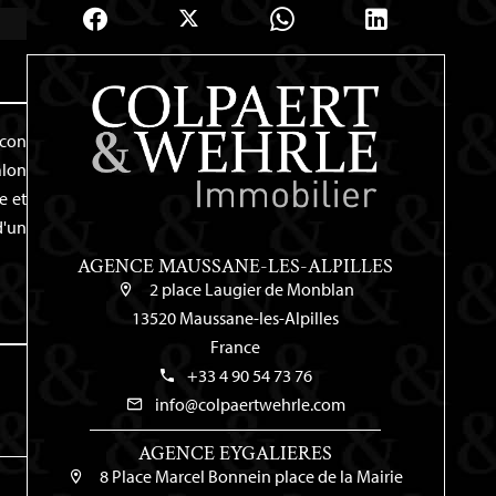
ocon
alon
e et
d'un
AGENCE MAUSSANE-LES-ALPILLES
2 place Laugier de Monblan
13520 Maussane-les-Alpilles
France
+33 4 90 54 73 76
info@colpaertwehrle.com
AGENCE EYGALIERES
8 Place Marcel Bonnein place de la Mairie