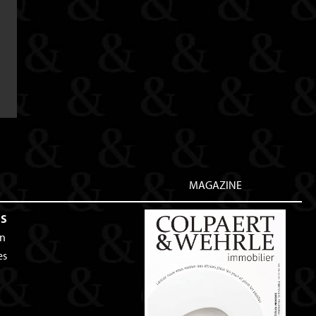
MAGAZINE
ES
an
es