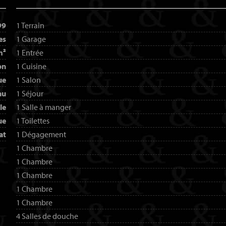
99
1 Terrain
es
1 Garage
m²
1 Entrée
on
1 Cuisine
ue
1 Salon
au
1 Séjour
le
1 Salle à manger
ue
1 Toilettes
at
1 Dégagement
1 Chambre
1 Chambre
1 Chambre
1 Chambre
1 Chambre
4 Salles de douche