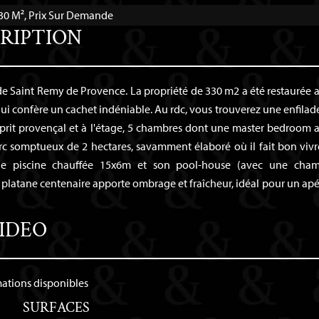
330 M², Prix Sur Demande
RIPTION
de Saint Remy de Provence. La propriété de 330 m2 a été restaurée 
 lui confère un cachet indéniable. Au rdc, vous trouverez une enfilad
 esprit provençal et à l'étage, 5 chambres dont une master bedroom 
parc somptueux de 2 hectares, savamment élaboré où il fait bon vivr
 une piscine chauffée 15x6m et son pool-house (avec une cha
 platane centenaire apporte ombrage et fraîcheur, idéal pour un apér
IDEO
mations disponibles
SURFACES