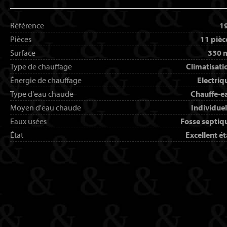
Référence
1
Pièces
11 pièc
Surface
330 
Type de chauffage
Climatisati
Énergie de chauffage
Electriq
Type d'eau chaude
Chauffe-e
Moyen d'eau chaude
Individuel
Eaux usées
Fosse septiq
État
Excellent ét