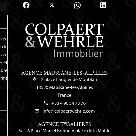
avec
e de
avec
e et
mbre
AGENCE MAUSSANE-LES-ALPILLES
itif
2 place Laugier de Monblan
13520 Maussane-les-Alpilles
France
+33 4 90 54 73 76
info@colpaertwehrle.com
AGENCE EYGALIERES
8 Place Marcel Bonnein place de la Mairie