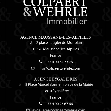
AGENCE MAUSSANE-LES-ALPILLES
2 place Laugier de Monblan
13520 Maussane-les-Alpilles
France
+33 4 90 54 73 76
info@colpaertwehrle.com
AGENCE EYGALIERES
8 Place Marcel Bonnein place de la Mairie
13810 Eygalières
France
+33 4 90 26 67 66
eygalieres@colpaertwehrle.com