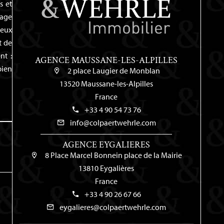
s et
tage
ceux
t de
nt :
AGENCE MAUSSANE-LES-ALPILLES
bien
2 place Laugier de Monblan
13520 Maussane-les-Alpilles
France
+33 4 90 54 73 76
info@colpaertwehrle.com
AGENCE EYGALIERES
8 Place Marcel Bonnein place de la Mairie
13810 Eygalières
France
+33 4 90 26 67 66
eygalieres@colpaertwehrle.com