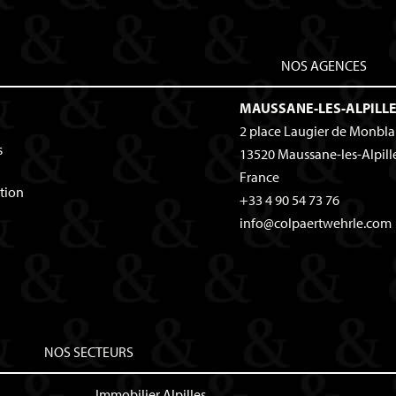
NOS AGENCES
MAUSSANE-LES-ALPILL
2 place Laugier de Monbl
s
13520
Maussane-les-Alpill
France
tion
+33 4 90 54 73 76
info@colpaertwehrle.com
NOS SECTEURS
Immobilier Alpilles